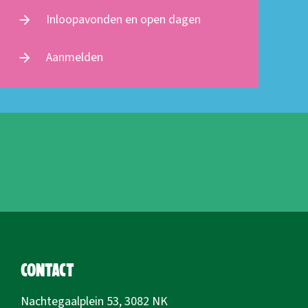
Inloopavonden en open dagen
arrow_forward
Aanmelden
arrow_forward
Contact
Nachtegaalplein 53, 3082 NK