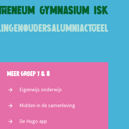
lingen
Ouders
Alumni
Actueel
Meer groep 7 & 8
Eigenwijs onderwijs
arrow_forward
Midden in de samenleving
arrow_forward
De Hugo app
arrow_forward