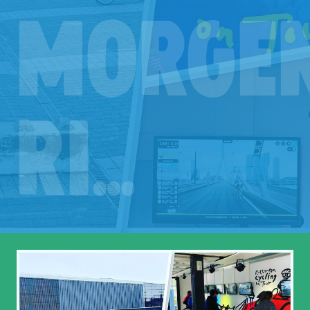
morge
ri…