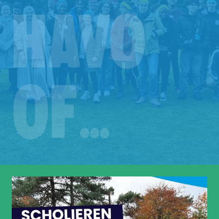
havo
of…