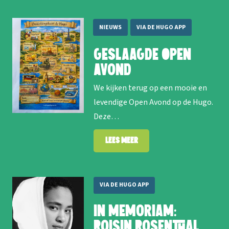
NIEUWS
VIA DE HUGO APP
Geslaagde Open
Avond
We kijken terug op een mooie en
levendige Open Avond op de Hugo.
Deze…
Lees meer
VIA DE HUGO APP
In memoriam:
Roisin Rosenthal