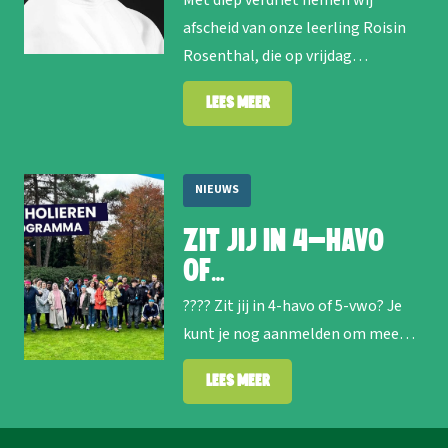
Met diep verdriet nemen wij
afscheid van onze leerling Roisin
Rosenthal, die op vrijdag…
Lees meer
NIEUWS
Zit jij in 4-havo
of…
???? Zit jij in 4-havo of 5-vwo? Je
kunt je nog aanmelden om mee…
Lees meer