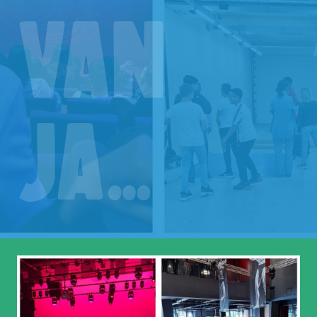
van
ja…