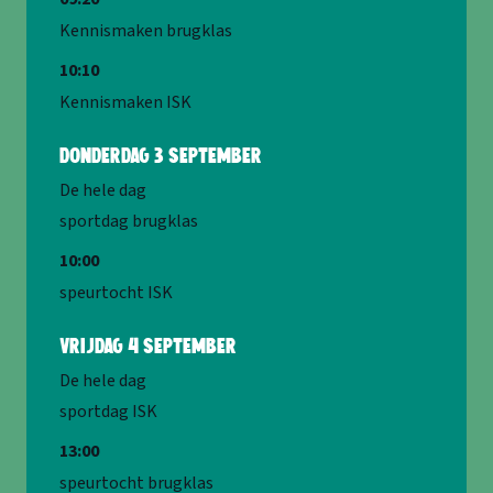
Kennismaken brugklas
10:10
Kennismaken ISK
donderdag
3
september
De hele dag
sportdag brugklas
10:00
speurtocht ISK
vrijdag
4
september
De hele dag
sportdag ISK
13:00
speurtocht brugklas