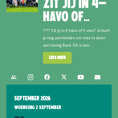
Zit jij in 4-
havo of…
???? Zit jij in 4-havo of 5-vwo? Je kunt
je nog aanmelden om mee te doen
aan Giving Back. Dit is een…
Lees meer
group
September 2026
woensdag
2
september
09:20